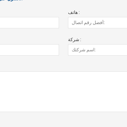
هاتف :
شركة :