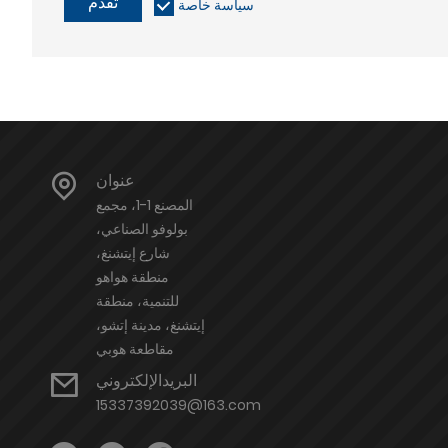
تقدم
سياسة خاصة
عنوان
المصنع 1-1، مجمع
بولوفو الصناعي،
شارع إيتشنغ،
منطقة هواهو
للتنمية، منطقة
إيتشنغ، مدينة إتشو،
مقاطعة هوبي
البريدالإلكتروني
15337392039@163.com