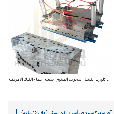
قوالب تسقيف مموجة من بلاط بولي كلوريد الفينيل المجوف المبثوق جمعية علماء الفلك الأمريكية (ASA) عالية الدقة ومقاومة للأشعة فوق البنفسجية وأداء طويل الأمد
خر سعر؟ سنرد في أسرع وقت ممكن (خلال 12 ساعة)