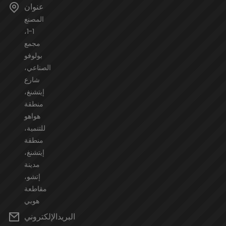
عنوان
المصنع
1-1،
مجمع
بولوفو
الصناعي،
شارع
إيتشنغ،
منطقة
هواهو
للتنمية،
منطقة
إيتشنغ،
مدينة
إتشو،
مقاطعة
هوبي
البريدالإلكتروني